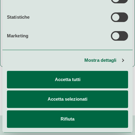
È possibile, in ogni momento, gestire le preferenze di
scelta sui cookie
Indietro
Statistiche
Marketing
provincia
Sicilia
categoria
servizi
sede
giorno
Mostra dettagli
Accetta tutti
Accetta selezionati
Rifiuta
Numero verde
800-249307