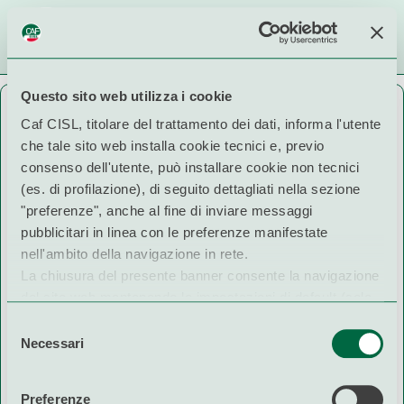
Questo sito web utilizza i cookie
Seleziona la provincia
Caf CISL, titolare del trattamento dei dati, informa l'utente
che tale sito web installa cookie tecnici e, previo
consenso dell'utente, può installare cookie non tecnici
(es. di profilazione), di seguito dettagliati nella sezione
×
Informazioni:
"preferenze", anche al fine di inviare messaggi
seleziona la provincia in cui vuoi
pubblicitari in linea con le preferenze manifestate
prendere un appuntamento.
nell'ambito della navigazione in rete.
La chiusura del presente banner consente la navigazione
del sito web mantenendo le impostazioni di default (solo
cookie tecnici).
Selezione
Per maggiori informazioni in ordine ai cookies utilizzati
Necessari
del
dal sito è possibile consultare
l'informativa cookies
consenso
completa
Preferenze